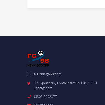
FC 98 Hennigsdorf e.V.
FFG Sportpark, Fontanestraße 170, 16761
Hennigsdorf
03302 2092377
info@fc98.de