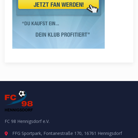
FC 98 Hennigsdorf e.V.
FFG Sportpark, Fontanestraße 170, 16761 Hennigsdorf