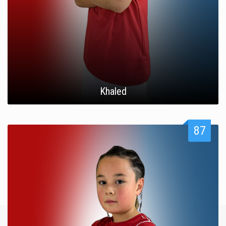
Khaled
0
SPITZNAME
ALTER
87