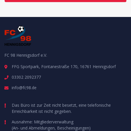
FC 98 Hennigsdorf e.V.
FFG Sportpark, Fontanestraße 170, 16761 Hennigsdorf
03302 2092377
info@fc98.de
Das Büro ist zur Zeit nicht besetzt, eine telefonische
Erreichbarkeit ist nicht gegeben.
Ausnahme: Mitgliederverwaltung
(An- und Abmeldungen, Bescheinigungen)