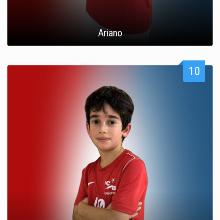
Ariano
0
SPITZNAME
ALTER
10