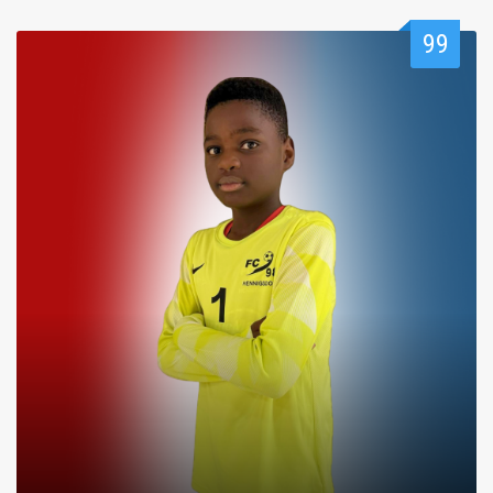
0
ALTER
99