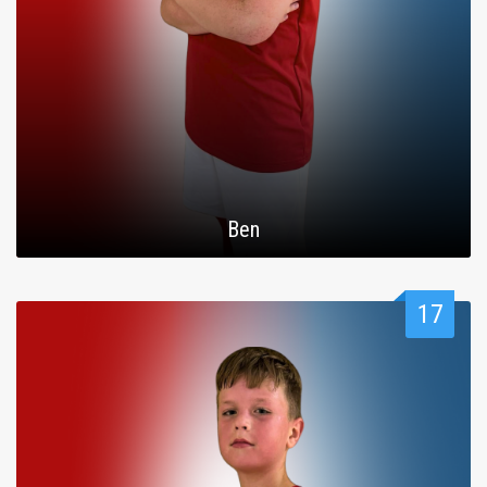
Ben
0
SPITZNAME
ALTER
17