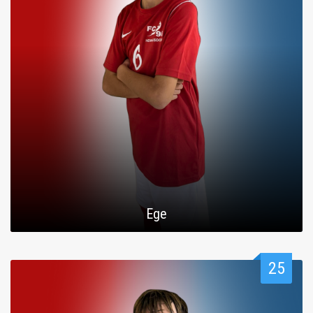
Ege
0
SPITZNAME
ALTER
25