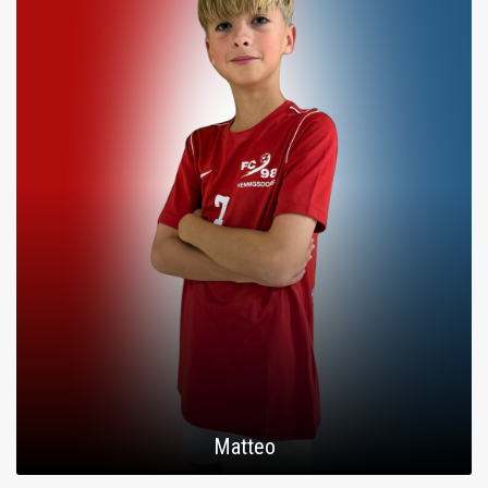
Matteo
SPITZNAME