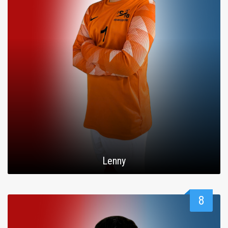
Lenny
0
SPITZNAME
ALTER
8