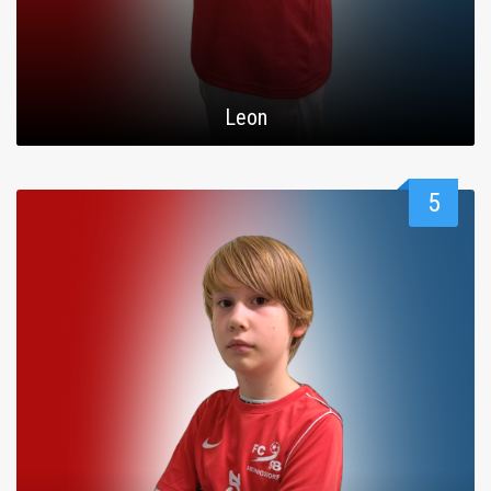
Leon
0
SPITZNAME
ALTER
5