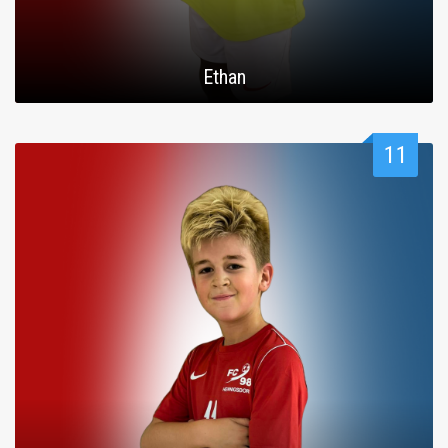
Ethan
0
SPITZNAME
ALTER
11