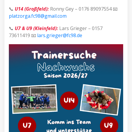
📞
U14 (Großfeld):
Ronny Gey – 0176 89097554 📧
platzorga.fc98@gmail.com
📞
U7 & U9 (Kleinfeld):
Lars Grieger – 0157
73611419 📧
lars.grieger@fc98.de