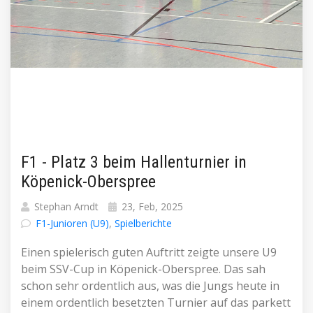
F1 - Platz 3 beim Hallenturnier in
Köpenick-Oberspree
Stephan Arndt
23, Feb, 2025
F1-Junioren (U9)
,
Spielberichte
Einen spielerisch guten Auftritt zeigte unsere U9
beim SSV-Cup in Köpenick-Oberspree. Das sah
schon sehr ordentlich aus, was die Jungs heute in
einem ordentlich besetzten Turnier auf das parkett