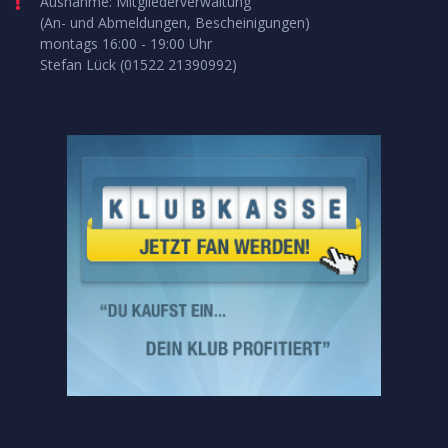
Ausnahme: Mitgliederverwaltung
(An- und Abmeldungen, Bescheinigungen)
montags 16:00 - 19:00 Uhr
Stefan Lück (01522 21390992)