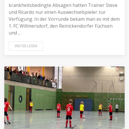
krankheitsbedingte Absagen hatten Trainer Steve
und Ricardo nur einen Auswechselspieler zur
Verfügung. In der Vorrunde bekam man es mit dem
1. FC Willmersdorf, den Reinickendorfer Füchsen
und ...
WEITER LESEN