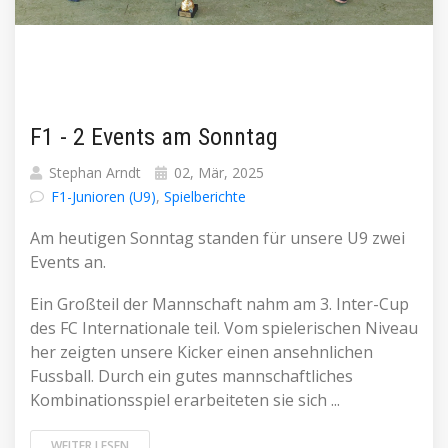
F1 - 2 Events am Sonntag
Stephan Arndt
02, Mär, 2025
F1-Junioren (U9)
,
Spielberichte
Am heutigen Sonntag standen für unsere U9 zwei
Events an.
Ein Großteil der Mannschaft nahm am 3. Inter-Cup
des FC Internationale teil. Vom spielerischen Niveau
her zeigten unsere Kicker einen ansehnlichen
Fussball. Durch ein gutes mannschaftliches
Kombinationsspiel erarbeiteten sie sich ...
WEITER LESEN