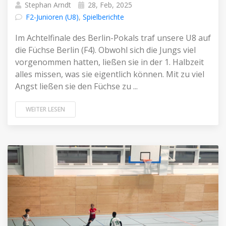
Stephan Arndt
28, Feb, 2025
F2-Junioren (U8)
,
Spielberichte
Im Achtelfinale des Berlin-Pokals traf unsere U8 auf
die Füchse Berlin (F4). Obwohl sich die Jungs viel
vorgenommen hatten, ließen sie in der 1. Halbzeit
alles missen, was sie eigentlich können. Mit zu viel
Angst ließen sie den Füchse zu ...
WEITER LESEN