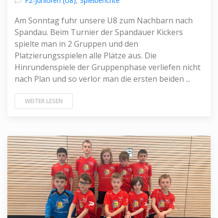
F2-Junioren (U8)
,
Spielberichte
Am Sonntag fuhr unsere U8 zum Nachbarn nach
Spandau. Beim Turnier der Spandauer Kickers
spielte man in 2 Gruppen und den
Platzierungsspielen alle Plätze aus. Die
Hinrundenspiele der Gruppenphase verliefen nicht
nach Plan und so verlor man die ersten beiden ...
WEITER LESEN