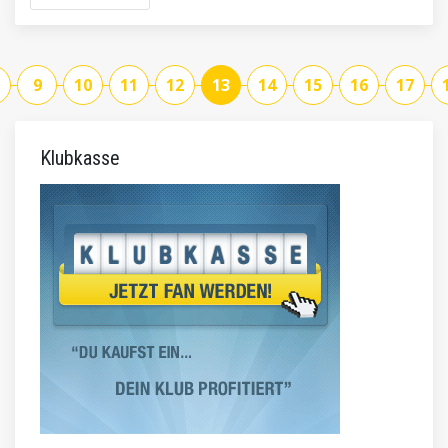
9
10
11
12
13
14
15
16
17
Klubkasse