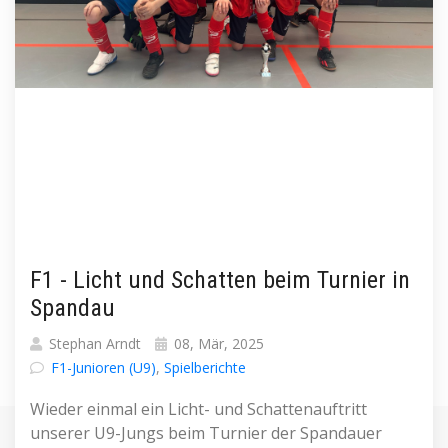
F1 - Licht und Schatten beim Turnier in
Spandau
Stephan Arndt
08, Mär, 2025
F1-Junioren (U9)
,
Spielberichte
Wieder einmal ein Licht- und Schattenauftritt
unserer U9-Jungs beim Turnier der Spandauer