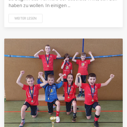
haben zu wollen. In einigen ...
WEITER LESEN