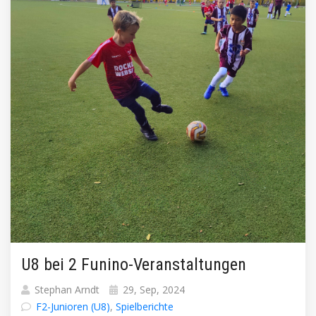
U8 bei 2 Funino-Veranstaltungen
Stephan Arndt
29, Sep, 2024
F2-Junioren (U8)
,
Spielberichte