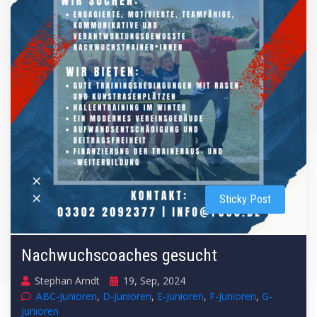
Sticky Post
Nachwuchscoaches gesucht
Stephan Arndt
19, Sep, 2024
ABC-Junioren
,
D-Junioren
,
E-Junioren
,
F-Junioren
,
G-
Junioren