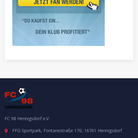
FC 98 Hennigsdorf e.V.
FFG Sportpark, Fontanestraße 170, 16761 Hennigsdorf