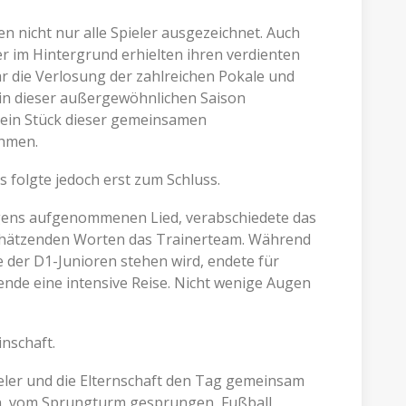
 nicht nur alle Spieler ausgezeichnet. Auch
er im Hintergrund erhielten ihren verdienten
r die Verlosung der zahlreichen Pokale und
in dieser außergewöhnlichen Saison
e ein Stück dieser gemeinsamen
ehmen.
folgte jedoch erst zum Schluss.
gens aufgenommenen Lied, verabschiedete das
schätzenden Worten das Trainerteam. Während
ie der D1-Junioren stehen wird, endete für
de eine intensive Reise. Nicht wenige Augen
nschaft.
ler und die Elternschaft den Tag gemeinsam
, vom Sprungturm gesprungen, Fußball