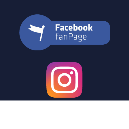
© 2021 FC98 Hennigsdorf e.V.
IMPRESSUM
DATENSCHUTZ
LOGIN