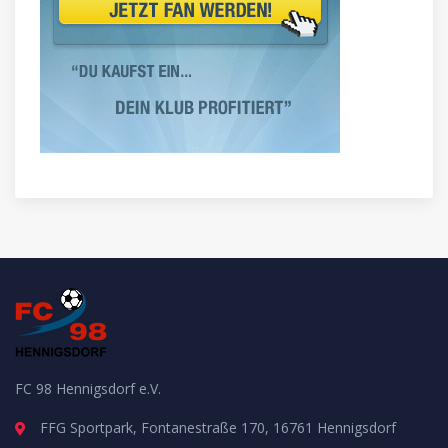
FC 98 Hennigsdorf e.V.
FFG Sportpark, Fontanestraße 170, 16761 Hennigsdorf