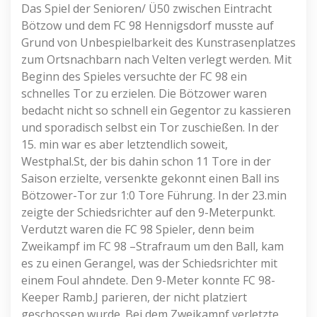
Das Spiel der Senioren/ Ü50 zwischen Eintracht
Bötzow und dem FC 98 Hennigsdorf musste auf
Grund von Unbespielbarkeit des Kunstrasenplatzes
zum Ortsnachbarn nach Velten verlegt werden. Mit
Beginn des Spieles versuchte der FC 98 ein
schnelles Tor zu erzielen. Die Bötzower waren
bedacht nicht so schnell ein Gegentor zu kassieren
und sporadisch selbst ein Tor zuschießen. In der
15. min war es aber letztendlich soweit,
Westphal.St, der bis dahin schon 11 Tore in der
Saison erzielte, versenkte gekonnt einen Ball ins
Bötzower-Tor zur 1:0 Tore Führung. In der 23.min
zeigte der Schiedsrichter auf den 9-Meterpunkt.
Verdutzt waren die FC 98 Spieler, denn beim
Zweikampf im FC 98 –Strafraum um den Ball, kam
es zu einen Gerangel, was der Schiedsrichter mit
einem Foul ahndete. Den 9-Meter konnte FC 98-
Keeper Ramb.J parieren, der nicht platziert
geschossen wurde. Bei dem Zweikampf verletzte