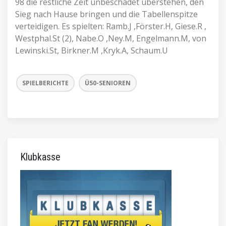
98 die restliche Zeit unbeschadet überstehen, den
Sieg nach Hause bringen und die Tabellenspitze
verteidigen. Es spielten: Ramb.J ,Förster.H, Giese.R ,
Westphal.St (2), Nabe.O ,Ney.M, Engelmann.M, von
Lewinski.St, Birkner.M ,Kryk.A, Schaum.U
SPIELBERICHTE
Ü50-SENIOREN
Klubkasse