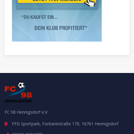
FC 98 Hennigsdorf e.V.
FFG Sportpark, Fontanestraße 170, 16761 Hennigsdorf