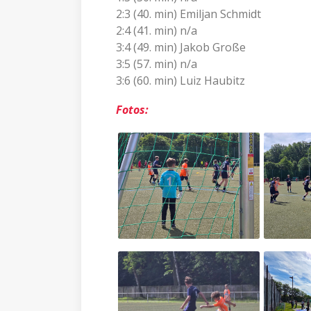
2:3 (40. min) Emiljan Schmidt
2:4 (41. min) n/a
3:4 (49. min) Jakob Große
3:5 (57. min) n/a
3:6 (60. min) Luiz Haubitz
Fotos: