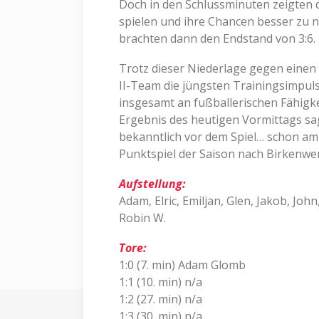
Doch in den Schlussminuten zeigten d
spielen und ihre Chancen besser zu 
brachten dann den Endstand von 3:6.
Trotz dieser Niederlage gegen einen
II-Team die jüngsten Trainingsimpul
insgesamt an fußballerischen Fähigk
Ergebnis des heutigen Vormittags sagt
bekanntlich vor dem Spiel… schon am
Punktspiel der Saison nach Birkenwe
Aufstellung:
Adam, Elric, Emiljan, Glen, Jakob, Joh
Robin W.
Tore:
1:0 (7. min) Adam Glomb
1:1 (10. min) n/a
1:2 (27. min) n/a
1:3 (30. min) n/a