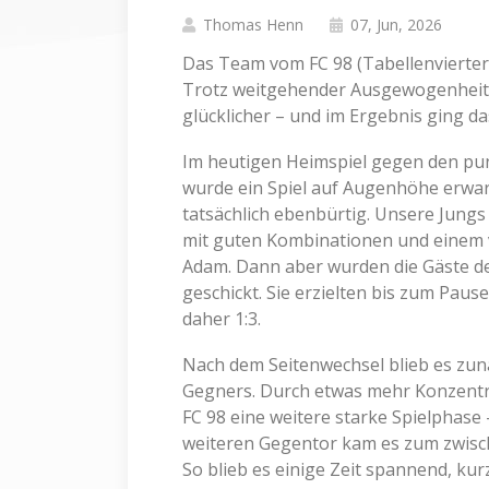
Thomas Henn
07, Jun, 2026
Das Team vom FC 98 (Tabellenvierter)
Trotz weitgehender Ausgewogenheit s
glücklicher – und im Ergebnis ging das
Im heutigen Heimspiel gegen den pu
wurde ein Spiel auf Augenhöhe erwar
tatsächlich ebenbürtig. Unsere Jung
mit guten Kombinationen und einem 
Adam. Dann aber wurden die Gäste de
geschickt. Sie erzielten bis zum Paus
daher 1:3.
Nach dem Seitenwechsel blieb es zunä
Gegners. Durch etwas mehr Konzentr
FC 98 eine weitere starke Spielphase
weiteren Gegentor kam es zum zwische
So blieb es einige Zeit spannend, kurz