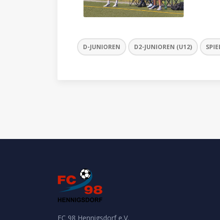
D-JUNIOREN
D2-JUNIOREN (U12)
SPIE
FC 98 Hennigsdorf e.V.