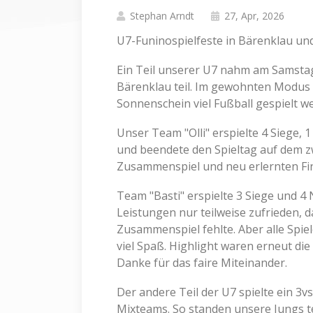
Stephan Arndt
27, Apr, 2026
U7-Funinospielfeste in Bärenklau und
Ein Teil unserer U7 nahm am Samstag
Bärenklau teil. Im gewohnten Modus 
Sonnenschein viel Fußball gespielt w
Unser Team "Olli" erspielte 4 Siege,
und beendete den Spieltag auf dem zw
Zusammenspiel und neu erlernten Fin
Team "Basti" erspielte 3 Siege und 4
Leistungen nur teilweise zufrieden, 
Zusammenspiel fehlte. Aber alle Spie
viel Spaß. Highlight waren erneut di
Danke für das faire Miteinander.
Der andere Teil der U7 spielte ein 3
Mixteams. So standen unsere Jungs tei