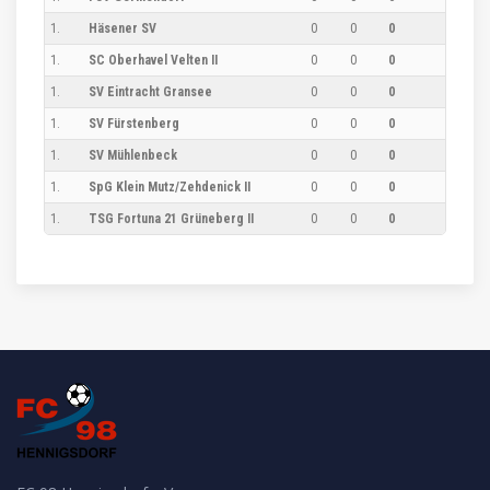
1.
Häsener SV
0
0
0
1.
SC Oberhavel Velten II
0
0
0
1.
SV Eintracht Gransee
0
0
0
1.
SV Fürstenberg
0
0
0
1.
SV Mühlenbeck
0
0
0
1.
SpG Klein Mutz/​Zehdenick II
0
0
0
1.
TSG Fortuna 21 Grüneberg II
0
0
0