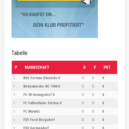
Tabelle
P
MANNSCHAFT
G
V
PKT
1.
BSC Fortuna Glienicke II
0
0
0
1.
Birkenwerder BC 1908 II
0
0
0
1.
FC 98 Hennigsdorf II
0
0
0
1.
FC Falkenthaler Füchse II
0
0
0
1.
FC Marwitz
0
0
0
1.
FSV Forst Borgsdorf
0
0
0
1.
FSV Germendorf
0
0
0