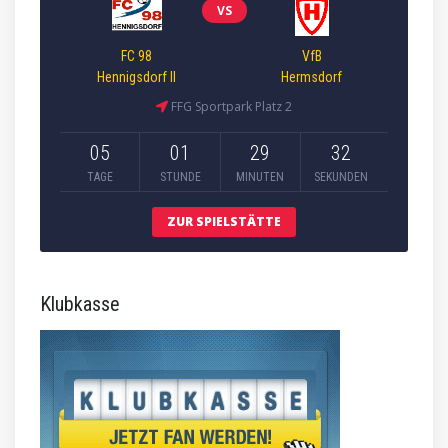
VS
FC 98
VfB
Hennigsdorf II
Hermsdorf
FFG Sportpark Platz 2
05
01
29
31
TAGE
STUNDE
MINUTEN
SEKUNDEN
ZUR SPIELSTÄTTE
Klubkasse