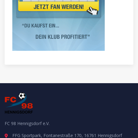
FC 98 Hennigsdorf e.V.
FFG Sportpark, Fontanestraße 170, 16761 Hennigsdorf