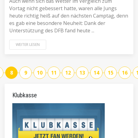
Auch wenn sich das Wetter im Vergleich zum
Vortag nicht gebessert hatte, waren alle Jungs
heute richtig heiß auf den nächsten Camptag, denn
es gab eine besondere Neuheit: Dank der
Unterstützung des DFB fand heute ...
WEITER LESEN
8
9
10
11
12
13
14
15
16
Klubkasse