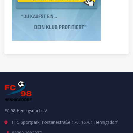
FC 98 Hennigsdorf e.V.
FFG Sportpark, Fontanestraße 170, 16761 Hennigsdorf
03302 2092377