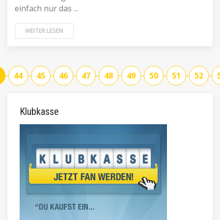
einfach nur das ...
WEITER LESEN
44
45
46
47
48
49
50
51
52
Klubkasse