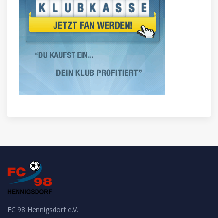
FC 98 Hennigsdorf e.V.