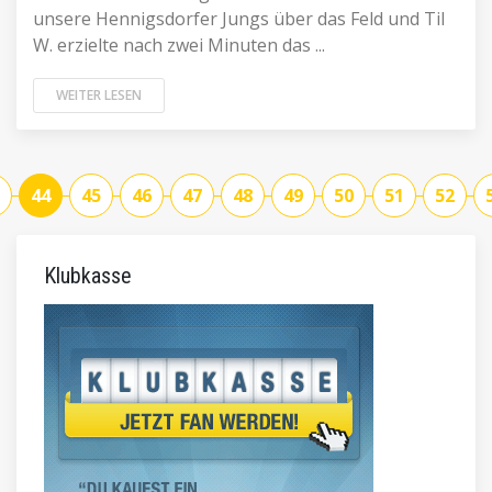
unsere Hennigsdorfer Jungs über das Feld und Til
W. erzielte nach zwei Minuten das ...
WEITER LESEN
44
45
46
47
48
49
50
51
52
Klubkasse