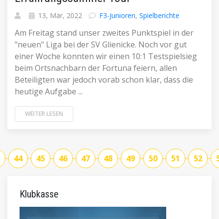
13, Mär, 2022
F3-Junioren
,
Spielberichte
Am Freitag stand unser zweites Punktspiel in der
"neuen" Liga bei der SV Glienicke. Noch vor gut
einer Woche konnten wir einen 10:1 Testspielsieg
beim Ortsnachbarn der Fortuna feiern, allen
Beteiligten war jedoch vorab schon klar, dass die
heutige Aufgabe ...
WEITER LESEN
44
45
46
47
48
49
50
51
52
Klubkasse